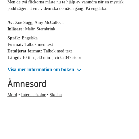
Men de två flickorna måste nu ta hjälp av varandra när en mystisk
podd säger att en av dem ska dö nästa gång. På engelska.
Av:
Zoe Sugg, Amy McCulloch
Inläsare:
Malin Sternbrink
Språk:
Engelska
Format:
Talbok med text
Detaljerat format:
Talbok med text
Längd:
10 tim., 30 min. ; cirka 347 sidor
Visa mer information om boken
Ämnesord
Mord
Internatskolor
Skolan