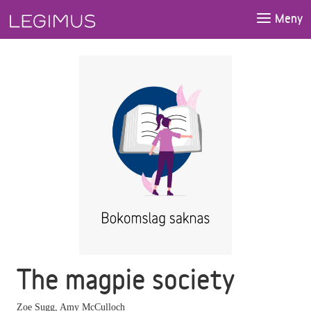
Gå till huvudinnehåll
Meny
The magpie society
Zoe Sugg
,
Amy McCulloch