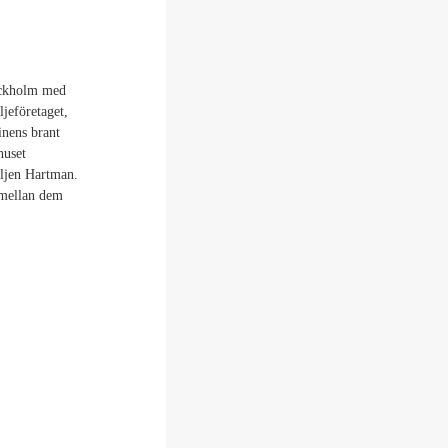
tockholm med
ljeföretaget,
inens brant
huset
iljen Hartman.
 mellan dem