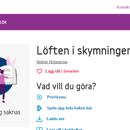
Kontakt
sök
Löften i skymninge
Heléne Holmström
Lägg till i favoriter
Vad vill du göra?
Provlyssna
Spela upp hela boken här
Ladda ner
Lägg till i bokhyllan