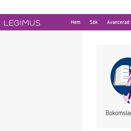
Gå till huvudinnehåll
Hem
Sök
Avancerad 