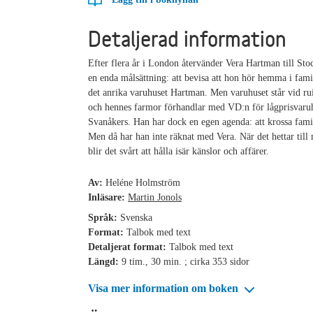
Detaljerad information
Efter flera år i London återvänder Vera Hartman till S
en enda målsättning: att bevisa att hon hör hemma i fami
det anrika varuhuset Hartman. Men varuhuset står vid ru
och hennes farmor förhandlar med VD:n för lågprisvaru
Svanåkers. Han har dock en egen agenda: att krossa fam
Men då har han inte räknat med Vera. När det hettar till
blir det svårt att hålla isär känslor och affärer.
Av:
Heléne Holmström
Inläsare:
Martin Jonols
Språk:
Svenska
Format:
Talbok med text
Detaljerat format:
Talbok med text
Längd:
9 tim., 30 min. ; cirka 353 sidor
Visa mer information om boken