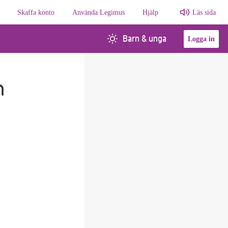
Skaffa konto
Använda Legimus
Hjälp
Läs sida
Barn & unga
Logga in
n