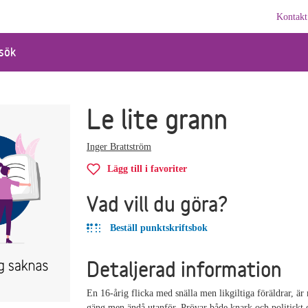
Kontakt
sök
Le lite grann
Inger Brattström
Lägg till i favoriter
Vad vill du göra?
Beställ punktskriftsbok
Detaljerad information
En 16-årig flicka med snälla men likgiltiga föräldrar, är 
gäng men ändå utanför. Prövar både knark och politisk