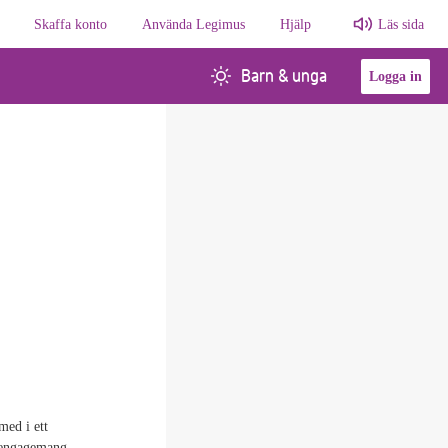
Skaffa konto
Använda Legimus
Hjälp
Läs sida
Barn & unga
Logga in
med i ett
t engagemang