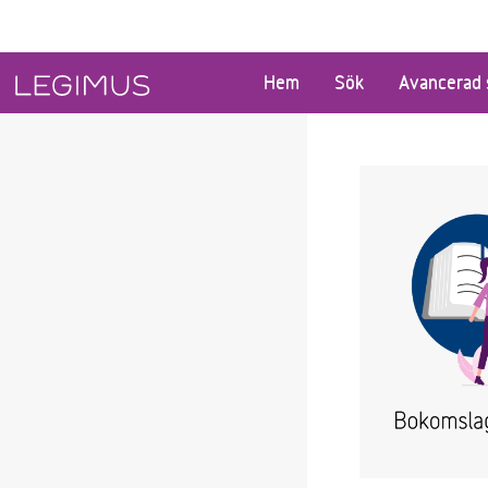
Gå till huvudinnehåll
Hem
Sök
Avancerad 