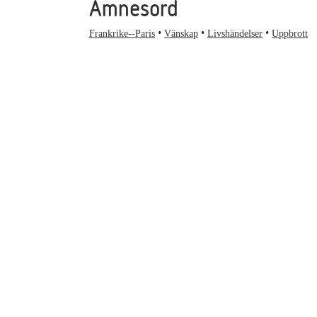
Ämnesord
Frankrike--Paris
Vänskap
Livshändelser
Uppbrott