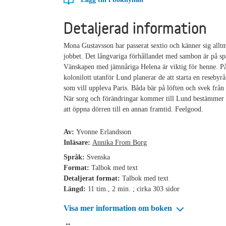
Detaljerad information
Mona Gustavsson har passerat sextio och känner sig allt
jobbet. Det långvariga förhållandet med sambon är på sp
Vänskapen med jämnåriga Helena är viktig för henne. P
kolonilott utanför Lund planerar de att starta en resebyrå
som vill uppleva Paris. Båda bär på löften och svek från 
När sorg och förändringar kommer till Lund bestämmer
att öppna dörren till en annan framtid. Feelgood.
Av:
Yvonne Erlandsson
Inläsare:
Annika From Borg
Språk:
Svenska
Format:
Talbok med text
Detaljerat format:
Talbok med text
Längd:
11 tim., 2 min. ; cirka 303 sidor
Visa mer information om boken