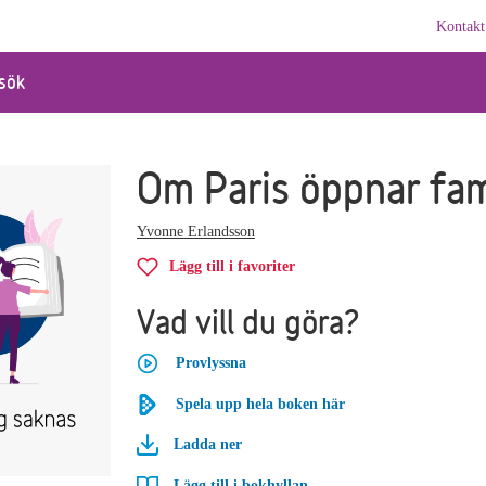
Kontakt
sök
Om Paris öppnar fa
Yvonne Erlandsson
Lägg till i favoriter
Vad vill du göra?
Provlyssna
Spela upp hela boken här
Ladda ner
Lägg till i bokhyllan