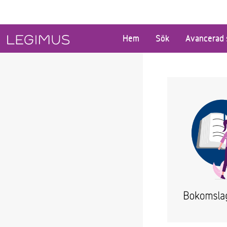
Gå till huvudinnehåll
Hem
Sök
Avancerad 