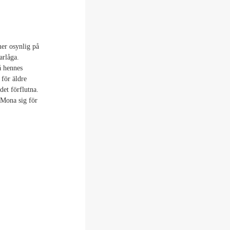
mer osynlig på
arlåga.
å hennes
 för äldre
det förflutna.
 Mona sig för