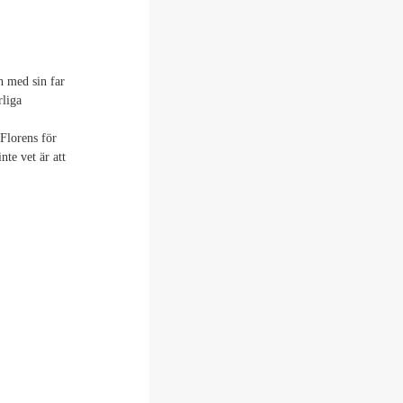
n med sin far
rliga
 Florens för
nte vet är att