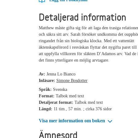
Detaljerad information
Matthew måste gifta sig för att laga den trasiga relatione
och säkra sitt arv. Sarah försöker undkomma det oupphö
ringandet från sin biologiska klocka. Med ett vattentätt
äktenskapsförord i resväskan flyttar det nygifta paret till
att uppfylla villkoren för släkten D’Adamos arv. Vad de i
det finns ytterligare en möjlig arvtagare.
Av:
Jenna Lo Bianco
Inläsare:
Simone Bosdotter
Språk:
Svenska
Format:
Talbok med text
Detaljerat format:
Talbok med text
Längd:
11 tim., 57 min. ; cirka 376 sidor
Visa mer information om boken
Ämnesord