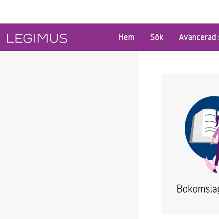
Gå till huvudinnehåll
Hem
Sök
Avancerad 