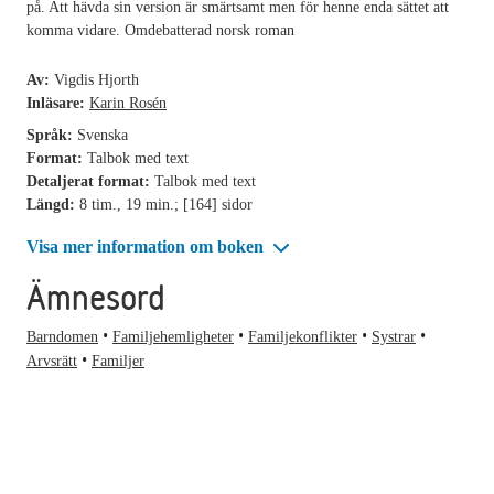
på. Att hävda sin version är smärtsamt men för henne enda sättet att
komma vidare. Omdebatterad norsk roman
Av:
Vigdis Hjorth
Inläsare:
Karin Rosén
Språk:
Svenska
Format:
Talbok med text
Detaljerat format:
Talbok med text
Längd:
8 tim., 19 min.; [164] sidor
Visa mer information om boken
Ämnesord
Barndomen
Familjehemligheter
Familjekonflikter
Systrar
Arvsrätt
Familjer