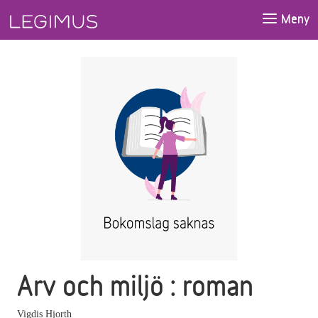
Gå till huvudinnehåll
Meny
Arv och miljö : roman
Vigdis Hjorth