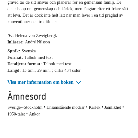
gravid tar de sitt ansvar och planerar för en gemensam familj. De
delar hopp om gemenskap och kärlek, men längtar efter ett friare sätt
att leva. Det är dock inte helt lätt när man lever i en tid präglad av
konventioner och traditioner.
Av:
Helena von Zweigbergk
Inläsare:
André Nilsson
Språk:
Svenska
Format:
Talbok med text
Detaljerat format:
Talbok med text
Längd:
13 tim., 29 min. ; cirka 434 sidor
Visa mer information om boken
Ämnesord
Sverige--Stockholm
Ensamstående mödrar
Kärlek
Jämlikhet
1950-talet
Änkor