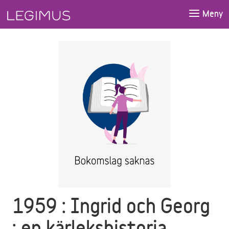
Gå till huvudinnehåll
Meny
1959 : Ingrid och Georg
: en kärlekshistoria