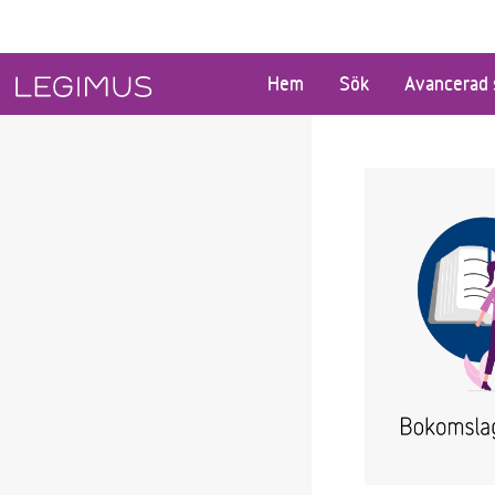
Gå till huvudinnehåll
Hem
Sök
Avancerad 