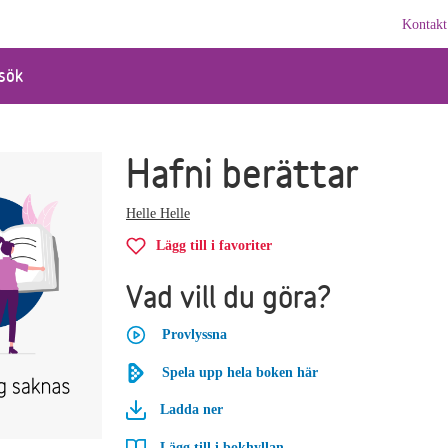
Kontakt
sök
Hafni berättar
Helle Helle
Lägg till i favoriter
Vad vill du göra?
Provlyssna
Spela upp hela boken här
Ladda ner
Lägg till i bokhyllan