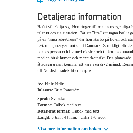
Detaljerad information
Hafni vill skilja sig. Hon ringer till romanens egentliga 
talar ut om sin situation. För att ”fira” sitt tagna beslut g
på en ”smørrebrødrejse” där hon ska bo på hotell och äta
restaurangmenyer runt om i Danmark. Samtidigt blir det 
hennes person och liv med rädslor och tillkortakomman
med en bitsk humor och människoinsikt. Den planerade
åttadagarsresan kommer att vara i en dryg månad. Rom
till Nordiska rådets litteraturpris.
Av:
Helle Helle
Inläsare:
Britt Ronström
Språk:
Svenska
Format:
Talbok med text
Detaljerat format:
Talbok med text
Längd:
3 tim., 44 min. ; cirka 170 sidor
Visa mer information om boken