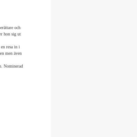
berättare och
er hon sig ut
en resa in i
den men även
an. Nominerad