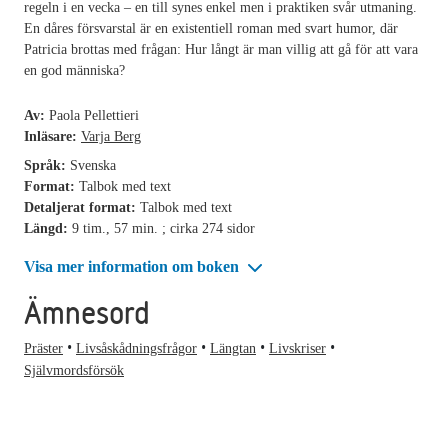
regeln i en vecka – en till synes enkel men i praktiken svår utmaning.
En dåres försvarstal är en existentiell roman med svart humor, där
Patricia brottas med frågan: Hur långt är man villig att gå för att vara
en god människa?
Av:
Paola Pellettieri
Inläsare:
Varja Berg
Språk:
Svenska
Format:
Talbok med text
Detaljerat format:
Talbok med text
Längd:
9 tim., 57 min. ; cirka 274 sidor
Visa mer information om boken
Ämnesord
Präster
Livsåskådningsfrågor
Längtan
Livskriser
Självmordsförsök