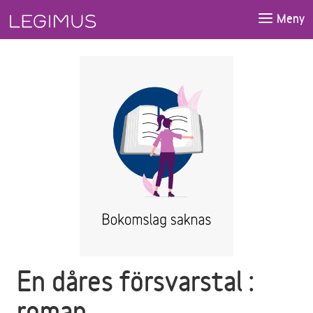
Gå till huvudinnehåll
Meny
En dåres försvarstal :
roman