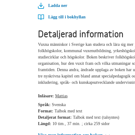
Ladda ner
Lägg till i bokhyllan
Detaljerad information
Vuxna människor i Sverige kan studera och lära sig mer
folkhögskolor, kommunal vuxenutbildning, yrkeshögskol
studiecirklar och högskolor. Boken beskriver folkhögsko
organisation, hur den vuxit fram och vilka utmaningar s
framtiden. Denna andra, ändrade upplaga av boken har 
tre nyskrivna kapitel om bland annat specialpedagogik o
inkludering, språk- och kunskapsutvecklande undervisni
Inläsare:
Mattias
Språk:
Svenska
Format:
Talbok med text
Detaljerat format:
Talbok med text (talsyntes)
Längd:
10 tim., 37 min. ; cirka 259 sidor