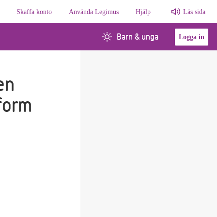
Skaffa konto
Använda Legimus
Hjälp
Läs sida
Barn & unga
Logga in
en
sform