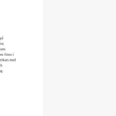
 på
or,
lans
om finns i
utökats med
ch
ng.