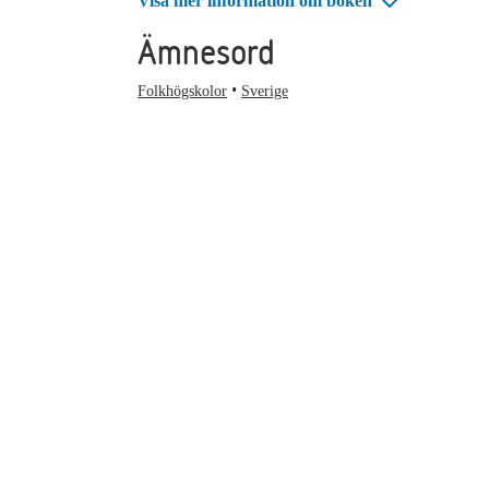
Visa mer information om boken
Ämnesord
Folkhögskolor
Sverige