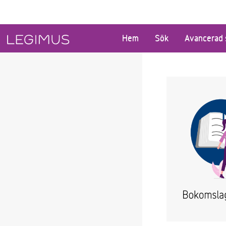
Gå till huvudinnehåll
Hem
Sök
Avancerad 