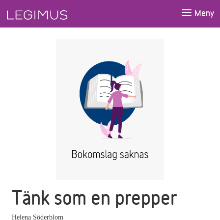
Gå till huvudinnehåll
Meny
Tänk som en prepper
Helena Söderblom