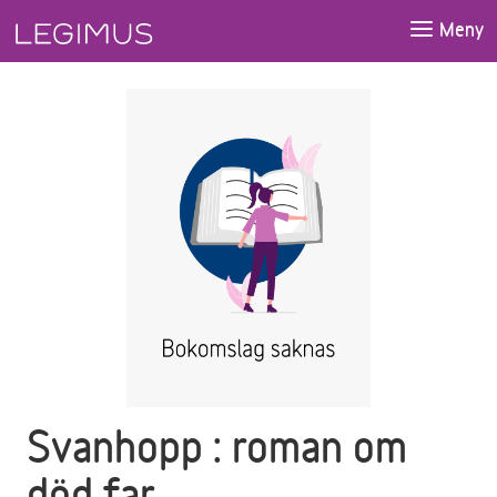
Gå till huvudinnehåll
Meny
Svanhopp : roman om
död far