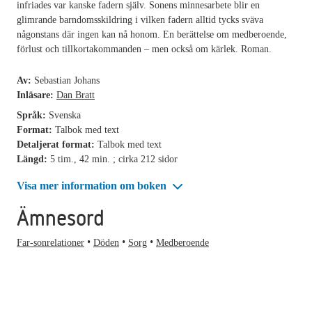
infriades var kanske fadern själv. Sonens minnesarbete blir en
glimrande barndomsskildring i vilken fadern alltid tycks sväva
någonstans där ingen kan nå honom. En berättelse om medberoende,
förlust och tillkortakommanden – men också om kärlek. Roman.
Av:
Sebastian Johans
Inläsare:
Dan Bratt
Språk:
Svenska
Format:
Talbok med text
Detaljerat format:
Talbok med text
Längd:
5 tim., 42 min. ; cirka 212 sidor
Visa mer information om boken
Ämnesord
Far-sonrelationer
Döden
Sorg
Medberoende