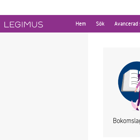
Gå till huvudinnehåll
Hem
Sök
Avancerad 