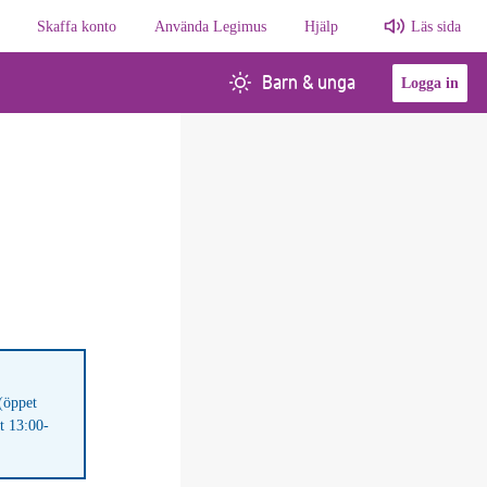
Skaffa konto
Använda Legimus
Hjälp
Läs sida
Barn & unga
Logga in
(öppet
t 13:00-