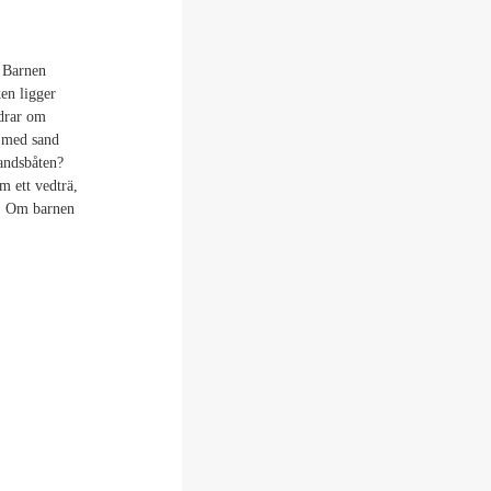
. Barnen
ken ligger
ldrar om
d med sand
andsbåten?
m ett vedträ,
n. Om barnen