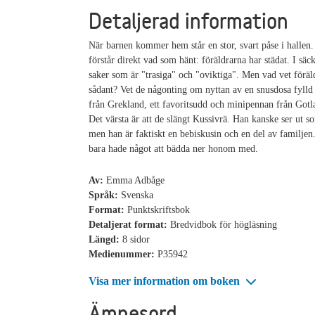
Detaljerad information
När barnen kommer hem står en stor, svart påse i hallen
förstår direkt vad som hänt: föräldrarna har städat. I säc
saker som är "trasiga" och "oviktiga". Men vad vet förä
sådant? Vet de någonting om nyttan av en snusdosa fyll
från Grekland, ett favoritsudd och minipennan från Gotl
Det värsta är att de slängt Kussivrä. Han kanske ser ut so
men han är faktiskt en bebiskusin och en del av familje
bara hade något att bädda ner honom med.
Av:
Emma Adbåge
Språk:
Svenska
Format:
Punktskriftsbok
Detaljerat format:
Bredvidbok för högläsning
Längd:
8 sidor
Medienummer:
P35942
Visa mer information om boken
Ämnesord