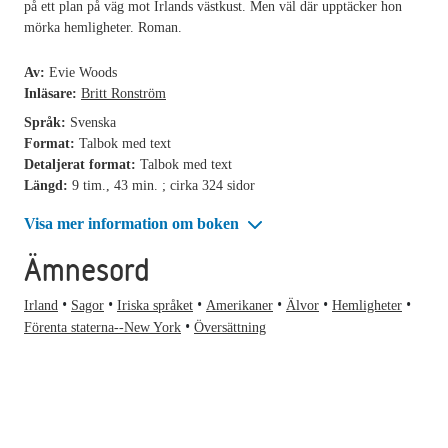
på ett plan på väg mot Irlands västkust. Men väl där upptäcker hon
mörka hemligheter. Roman.
Av:
Evie Woods
Inläsare:
Britt Ronström
Språk:
Svenska
Format:
Talbok med text
Detaljerat format:
Talbok med text
Längd:
9 tim., 43 min. ; cirka 324 sidor
Visa mer information om boken
Ämnesord
Irland
Sagor
Iriska språket
Amerikaner
Älvor
Hemligheter
Förenta staterna--New York
Översättning