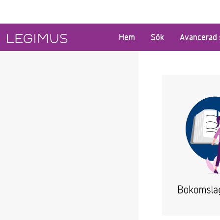
Gå till huvudinnehåll
Hem
Sök
Avancerad 