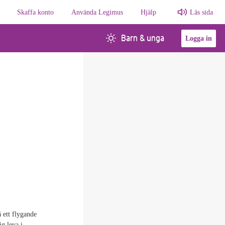
Skaffa konto
Använda Legimus
Hjälp
Läs sida
Barn & unga
Logga in
 ett flygande
ig leva i