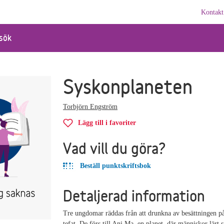
Kontakt
sök
Syskonplaneten
Torbjörn Engström
Lägg till i favoriter
Vad vill du göra?
Beställ punktskriftsbok
Detaljerad information
Tre ungdomar räddas från att drunkna av besättningen på
tefat. De förs till Ani Ma, en planet, där människor lärt s