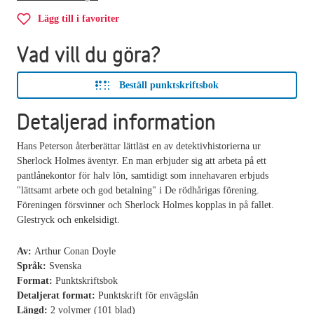
Lägg till i favoriter
Vad vill du göra?
Beställ punktskriftsbok
Detaljerad information
Hans Peterson återberättar lättläst en av detektivhistorierna ur
Sherlock Holmes äventyr. En man erbjuder sig att arbeta på ett
pantlånekontor för halv lön, samtidigt som innehavaren erbjuds
"lättsamt arbete och god betalning" i De rödhårigas förening.
Föreningen försvinner och Sherlock Holmes kopplas in på fallet.
Glestryck och enkelsidigt.
Av:
Arthur Conan Doyle
Språk:
Svenska
Format:
Punktskriftsbok
Detaljerat format:
Punktskrift för envägslån
Längd:
2 volymer (101 blad)