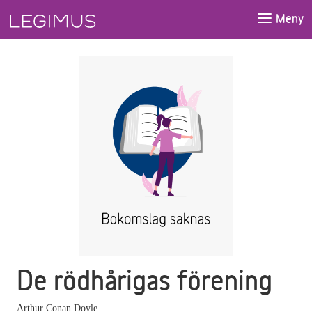
Gå till huvudinnehåll
Meny
De rödhårigas förening
Arthur Conan Doyle