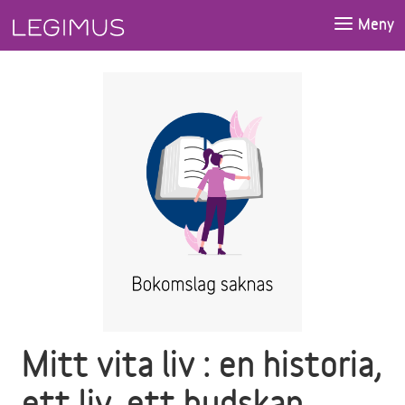
Gå till huvudinnehåll
Meny
Mitt vita liv : en historia,
ett liv, ett budskap