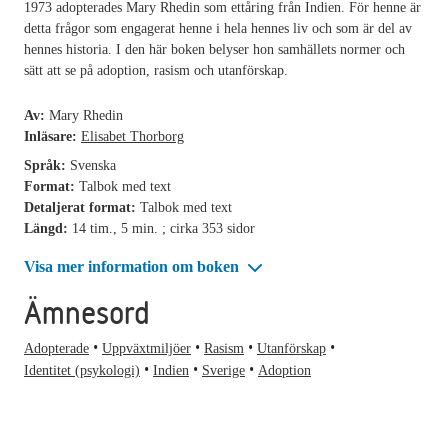
1973 adopterades Mary Rhedin som ettåring från Indien. För henne är
detta frågor som engagerat henne i hela hennes liv och som är del av
hennes historia. I den här boken belyser hon samhällets normer och
sätt att se på adoption, rasism och utanförskap.
Av:
Mary Rhedin
Inläsare:
Elisabet Thorborg
Språk:
Svenska
Format:
Talbok med text
Detaljerat format:
Talbok med text
Längd:
14 tim., 5 min. ; cirka 353 sidor
Visa mer information om boken
Ämnesord
Adopterade
Uppväxtmiljöer
Rasism
Utanförskap
Identitet (psykologi)
Indien
Sverige
Adoption