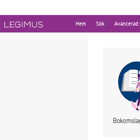
Gå till huvudinnehåll
Hem
Sök
Avancerad 