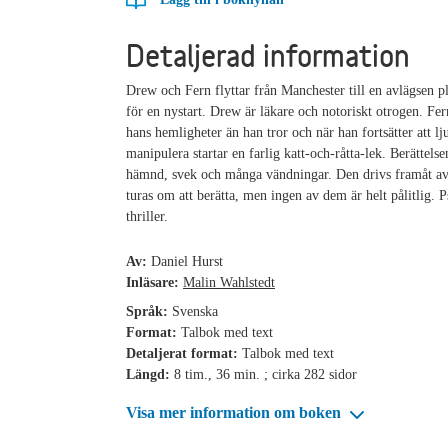
Detaljerad information
Drew och Fern flyttar från Manchester till en avlägsen pl
för en nystart. Drew är läkare och notoriskt otrogen. Fe
hans hemligheter än han tror och när han fortsätter att l
manipulera startar en farlig katt-och-råtta-lek. Berättelse
hämnd, svek och många vändningar. Den drivs framåt av
turas om att berätta, men ingen av dem är helt pålitlig. 
thriller.
Av:
Daniel Hurst
Inläsare:
Malin Wahlstedt
Språk:
Svenska
Format:
Talbok med text
Detaljerat format:
Talbok med text
Längd:
8 tim., 36 min. ; cirka 282 sidor
Visa mer information om boken