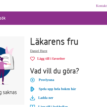
Kontakt
sök
Läkarens fru
Daniel Hurst
Lägg till i favoriter
Vad vill du göra?
Provlyssna
Spela upp hela boken här
Ladda ner
Lägg till i bokhyllan