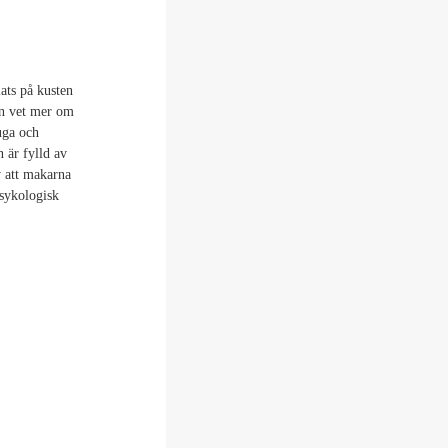
ats på kusten
rn vet mer om
juga och
n är fylld av
 att makarna
Psykologisk