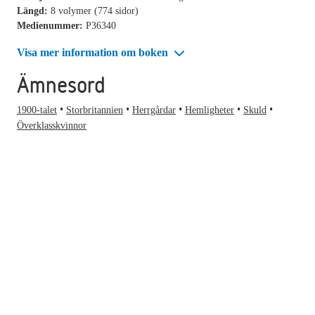
Längd:
8 volymer (774 sidor)
Medienummer:
P36340
Visa mer information om boken
Ämnesord
1900-talet
Storbritannien
Herrgårdar
Hemligheter
Skuld
Överklasskvinnor