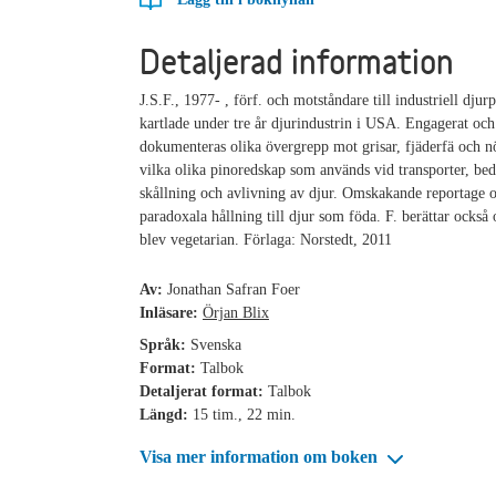
Detaljerad information
J.S.F., 1977- , förf. och motståndare till industriell dju
kartlade under tre år djurindustrin i USA. Engagerat och 
dokumenteras olika övergrepp mot grisar, fjäderfä och 
vilka olika pinoredskap som används vid transporter, be
skållning och avlivning av djur. Omskakande reportage 
paradoxala hållning till djur som föda. F. berättar också
blev vegetarian. Förlaga: Norstedt, 2011
Av:
Jonathan Safran Foer
Inläsare:
Örjan Blix
Språk:
Svenska
Format:
Talbok
Detaljerat format:
Talbok
Längd:
15 tim., 22 min.
Visa mer information om boken