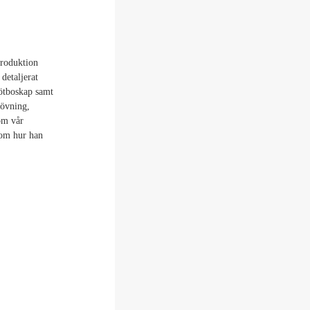
rproduktion
detaljerat
nötboskap samt
dövning,
om vår
 om hur han