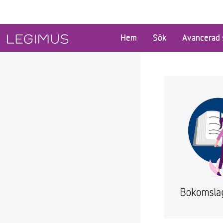
Gå till huvudinnehåll
Hem
Sök
Avancerad 