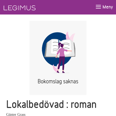
Gå till huvudinnehåll
Meny
Lokalbedövad : roman
Günter Grass