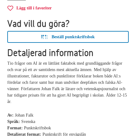
Lägg till i favoriter
Vad vill du göra?
Beställ punktskriftsbok
Detaljerad information
Tio frågor om AI är en lättläst faktabok med grundläggande frågor
och svar på ett av samtidens mest aktuella ämnen. Med hjälp av
illustrationer, faktarutor och punktlistor förklarar boken både AI:s
fördelar och faror samt hur man undviker deepfakes och falska AI-
vänner. Författaren Johan Falk är lärare och vetenskapsjournalist och
har tidigare prisats för att ha gjort AI begripligt i skolan. Ålder 12-15
år.
Av:
Johan Falk
Språk:
Svenska
Format:
Punktskriftsbok
Detaljerat format:
Punktskrift för envägslån