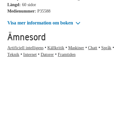
Längd:
60 sidor
Medienummer:
P35588
Visa mer information om boken
Ämnesord
Artificiell intelligens
Källkritik
Maskiner
Chatt
Språk
Teknik
Internet
Datorer
Framtiden