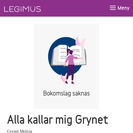
Gå till huvudinnehåll
Meny
Alla kallar mig Grynet
Grynet Molvig