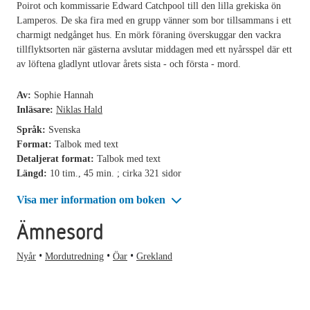
Poirot och kommissarie Edward Catchpool till den lilla grekiska ön
Lamperos. De ska fira med en grupp vänner som bor tillsammans i ett
charmigt nedgånget hus. En mörk föraning överskuggar den vackra
tillflyktsorten när gästerna avslutar middagen med ett nyårsspel där ett
av löftena gladlynt utlovar årets sista - och första - mord.
Av:
Sophie Hannah
Inläsare:
Niklas Hald
Språk:
Svenska
Format:
Talbok med text
Detaljerat format:
Talbok med text
Längd:
10 tim., 45 min. ; cirka 321 sidor
Visa mer information om boken
Ämnesord
Nyår
Mordutredning
Öar
Grekland