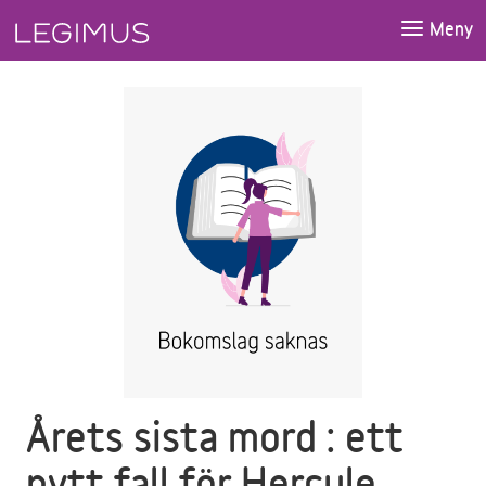
Gå till huvudinnehåll
Meny
Årets sista mord : ett
nytt fall för Hercule