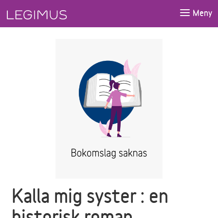
Gå till huvudinnehåll
Meny
Kalla mig syster : en
historisk roman