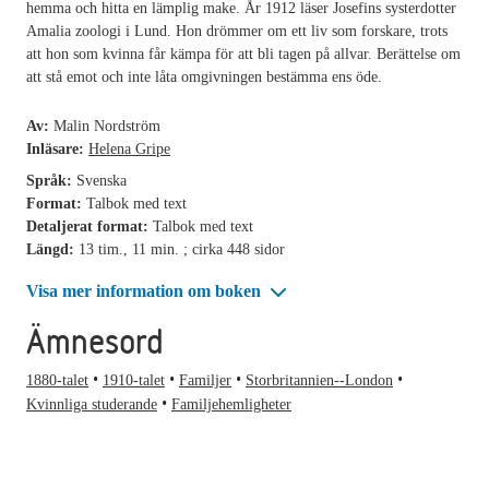
hemma och hitta en lämplig make. År 1912 läser Josefins systerdotter
Amalia zoologi i Lund. Hon drömmer om ett liv som forskare, trots
att hon som kvinna får kämpa för att bli tagen på allvar. Berättelse om
att stå emot och inte låta omgivningen bestämma ens öde.
Av:
Malin Nordström
Inläsare:
Helena Gripe
Språk:
Svenska
Format:
Talbok med text
Detaljerat format:
Talbok med text
Längd:
13 tim., 11 min. ; cirka 448 sidor
Visa mer information om boken
Ämnesord
1880-talet
1910-talet
Familjer
Storbritannien--London
Kvinnliga studerande
Familjehemligheter