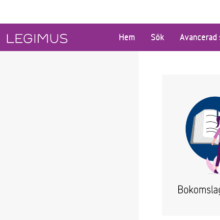
Gå till huvudinnehåll
Hem
Sök
Avancerad 