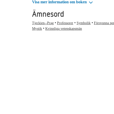
Visa mer information om boken
Ämnesord
Tjeckien--Prag
Professorer
Symbolik
Försvunna pe
Mystik
Kvinnliga vetenskapsmän