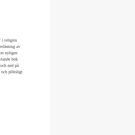
i religiös
öreläsning av
on nyligen
rytande bok
 och ned på
 och plötsligt