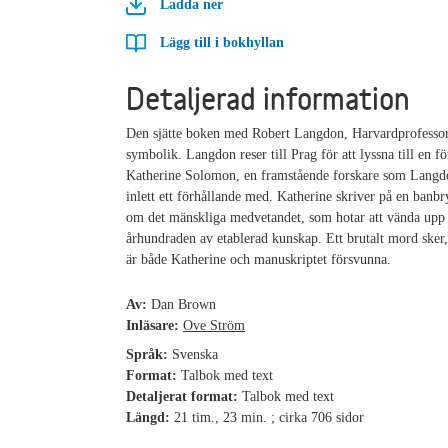
Ladda ner
Lägg till i bokhyllan
Detaljerad information
Den sjätte boken med Robert Langdon, Harvardprofessor 
symbolik. Langdon reser till Prag för att lyssna till en f
Katherine Solomon, en framstående forskare som Langd
inlett ett förhållande med. Katherine skriver på en banb
om det mänskliga medvetandet, som hotar att vända upp
århundraden av etablerad kunskap. Ett brutalt mord sker,
är både Katherine och manuskriptet försvunna.
Av:
Dan Brown
Inläsare:
Ove Ström
Språk:
Svenska
Format:
Talbok med text
Detaljerat format:
Talbok med text
Längd:
21 tim., 23 min. ; cirka 706 sidor