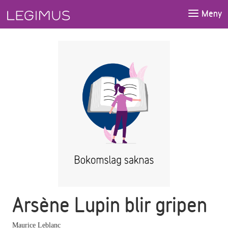
Gå till huvudinnehåll
Meny
Arsène Lupin blir gripen
Maurice Leblanc