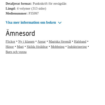
Detaljerat format:
Punktskrift för envägslån
Längd:
4 volymer (313 sidor)
Medienummer:
P35997
Visa mer information om boken
Ämnesord
Flickor
Ny i klassen
Appar
Magiska föremål
Halsband
Häxor
Magi
Skilda föräldrar
Mobbning
Indoktrinering
Barn och vuxna