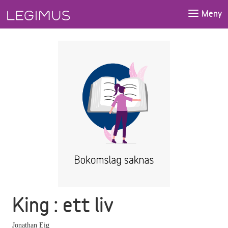
Gå till huvudinnehåll
Meny
King : ett liv
Jonathan Eig