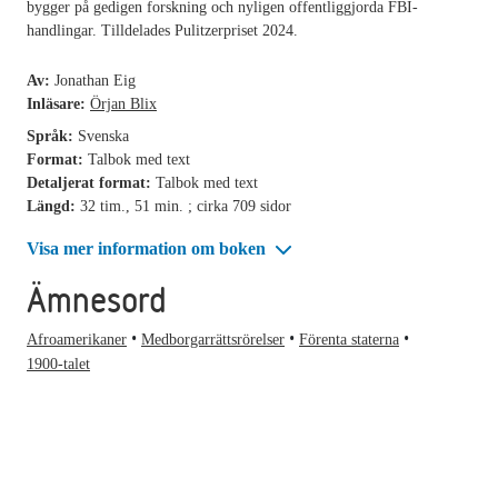
bygger på gedigen forskning och nyligen offentliggjorda FBI-
handlingar. Tilldelades Pulitzerpriset 2024.
Av:
Jonathan Eig
Inläsare:
Örjan Blix
Språk:
Svenska
Format:
Talbok med text
Detaljerat format:
Talbok med text
Längd:
32 tim., 51 min. ; cirka 709 sidor
Visa mer information om boken
Ämnesord
Afroamerikaner
Medborgarrättsrörelser
Förenta staterna
1900-talet