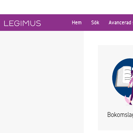
Gå till huvudinnehåll
Hem
Sök
Avancerad 