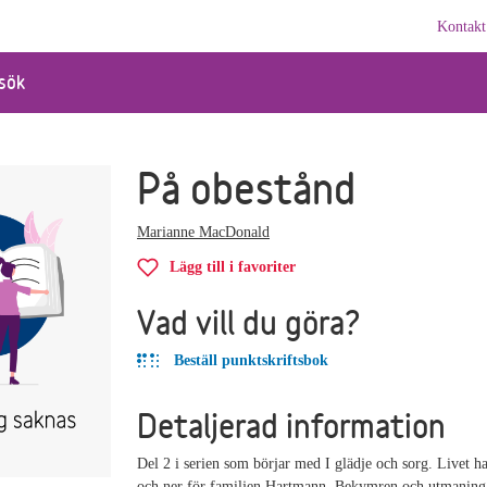
Kontakt
sök
På obestånd
Marianne MacDonald
Lägg till i favoriter
Vad vill du göra?
Beställ punktskriftsbok
Detaljerad information
Del 2 i serien som börjar med I glädje och sorg. Livet h
och ner för familjen Hartmann. Bekymren och utmaning