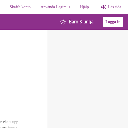
Skaffa konto
Använda Legimus
Hjälp
Läs sida
Barn & unga
Logga in
ar vänts upp
arna hopar