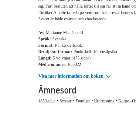
sig. Fast besluten att hålla löftet till sin far att ta hand o
försöker Amalie ta reda på vem som har pressat hennes f
Svaret är både oväntat och chockerande.
Av:
Marianne MacDonald
Språk:
Svenska
Format:
Punktskriftsbok
Detaljerat format:
Punktskrift för envägslån
Längd:
5 volymer (475 sidor)
Medienummer:
P36022
Visa mer information om boken
Ämnesord
1850-talet
Systrar
Familjer
Utpressning
Norge--O