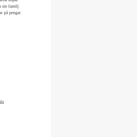
m sin familj
ar på pengar.
slo