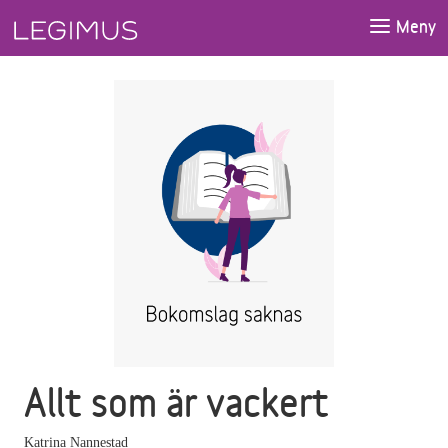
Gå till huvudinnehåll
Meny
Allt som är vackert
Katrina Nannestad