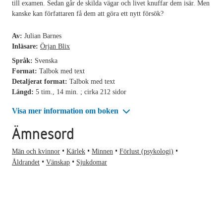
till examen. Sedan går de skilda vägar och livet knuffar dem isär. Men
kanske kan författaren få dem att göra ett nytt försök?
Av:
Julian Barnes
Inläsare:
Örjan Blix
Språk:
Svenska
Format:
Talbok med text
Detaljerat format:
Talbok med text
Längd:
5 tim., 14 min. ; cirka 212 sidor
Visa mer information om boken
Ämnesord
Män och kvinnor
Kärlek
Minnen
Förlust (psykologi)
Åldrandet
Vänskap
Sjukdomar