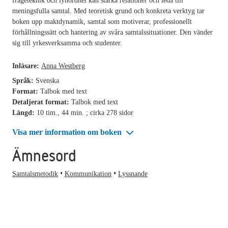
frågeteknik och lyhördhet kan stärka relationer och leda till
meningsfulla samtal. Med teoretisk grund och konkreta verktyg tar
boken upp maktdynamik, samtal som motiverar, professionellt
förhållningssätt och hantering av svåra samtalssituationer. Den vänder
sig till yrkesverksamma och studenter.
Inläsare:
Anna Westberg
Språk:
Svenska
Format:
Talbok med text
Detaljerat format:
Talbok med text
Längd:
10 tim., 44 min. ; cirka 278 sidor
Visa mer information om boken
Ämnesord
Samtalsmetodik
Kommunikation
Lyssnande