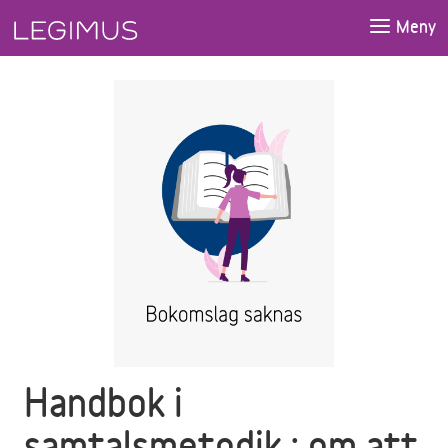
Gå till huvudinnehåll
Meny
Handbok i
samtalsmetodik : om att