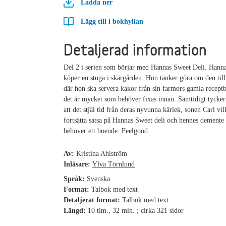
Ladda ner
Lägg till i bokhyllan
Detaljerad information
Del 2 i serien som börjar med Hannas Sweet Deli. Han
köper en stuga i skärgården. Hon tänker göra om den till
där hon ska servera kakor från sin farmors gamla recept
det är mycket som behöver fixas innan. Samtidigt tycker
att det stjäl tid från deras nyvunna kärlek, sonen Carl vil
fortsätta satsa på Hannas Sweet deli och hennes demente
behöver ett boende. Feelgood.
Av:
Kristina Ahlström
Inläsare:
Ylva Törnlund
Språk:
Svenska
Format:
Talbok med text
Detaljerat format:
Talbok med text
Längd:
10 tim., 32 min. ; cirka 321 sidor