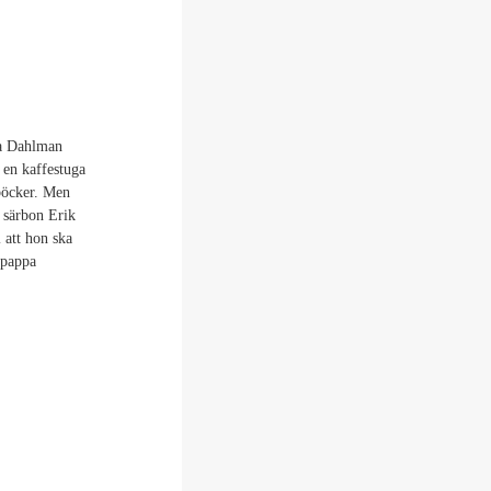
na Dahlman
 en kaffestuga
böcker. Men
 särbon Erik
l att hon ska
 pappa