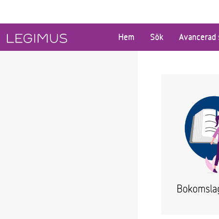
Gå till huvudinnehåll
Hem
Sök
Avancerad 