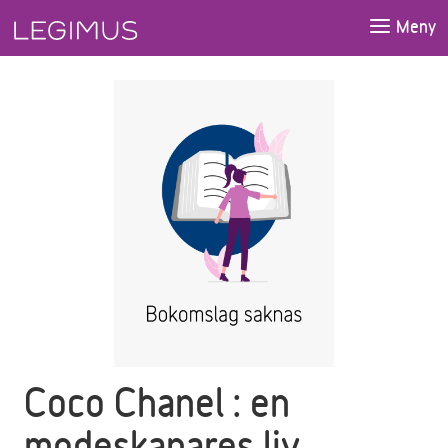
Gå till huvudinnehåll
Meny
Coco Chanel : en
modeskapares liv