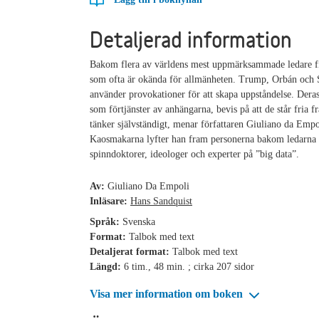
Detaljerad information
Bakom flera av världens mest uppmärksammade ledare fi
som ofta är okända för allmänheten. Trump, Orbán och 
använder provokationer för att skapa uppståndelse. Deras 
som förtjänster av anhängarna, bevis på att de står fria f
tänker självständigt, menar författaren Giuliano da Empo
Kaosmakarna lyfter han fram personerna bakom ledarna 
spinndoktorer, ideologer och experter på ”big data”.
Av:
Giuliano Da Empoli
Inläsare:
Hans Sandquist
Språk:
Svenska
Format:
Talbok med text
Detaljerat format:
Talbok med text
Längd:
6 tim., 48 min. ; cirka 207 sidor
Visa mer information om boken