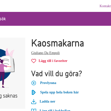
Kontakt
sök
Kaosmakarna
Giuliano Da Empoli
Lägg till i favoriter
Vad vill du göra?
Provlyssna
Spela upp hela boken här
Ladda ner
Lägg till i bokhyllan