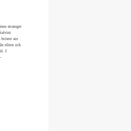
nns strateger
Salvini
brister ses
rån eliten och
li. I
-