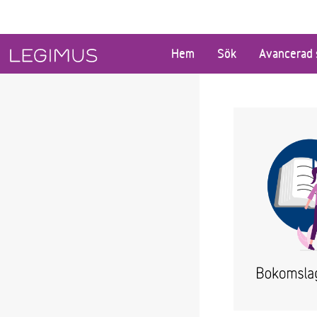
Gå till huvudinnehåll
Hem
Sök
Avancerad 