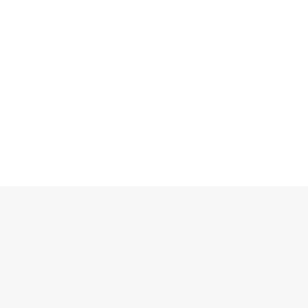
Kontakt