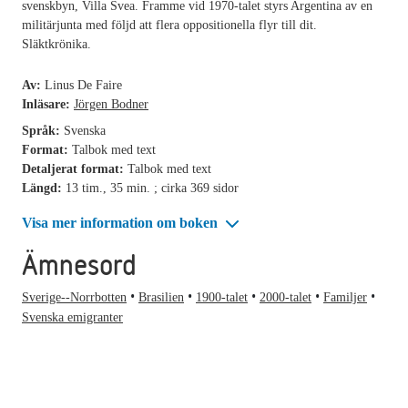
svenskbyn, Villa Svea. Framme vid 1970-talet styrs Argentina av en
militärjunta med följd att flera oppositionella flyr till dit.
Släktkrönika.
Av:
Linus De Faire
Inläsare:
Jörgen Bodner
Språk:
Svenska
Format:
Talbok med text
Detaljerat format:
Talbok med text
Längd:
13 tim., 35 min. ; cirka 369 sidor
Visa mer information om boken
Ämnesord
Sverige--Norrbotten
Brasilien
1900-talet
2000-talet
Familjer
Svenska emigranter