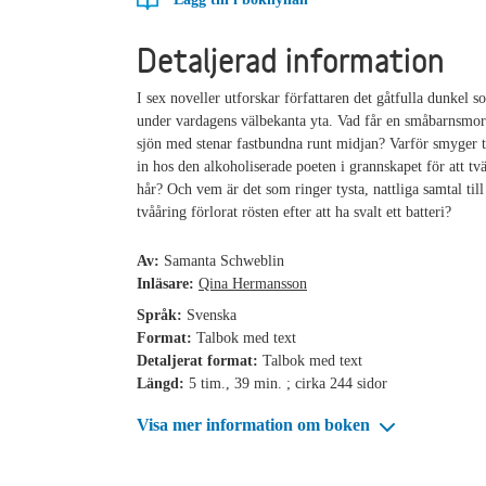
Detaljerad information
I sex noveller utforskar författaren det gåtfulla dunkel s
under vardagens välbekanta yta. Vad får en småbarnsmor a
sjön med stenar fastbundna runt midjan? Varför smyger tv
in hos den alkoholiserade poeten i grannskapet för att tv
hår? Och vem är det som ringer tysta, nattliga samtal til
tvååring förlorat rösten efter att ha svalt ett batteri?
Av:
Samanta Schweblin
Inläsare:
Qina Hermansson
Språk:
Svenska
Format:
Talbok med text
Detaljerat format:
Talbok med text
Längd:
5 tim., 39 min. ; cirka 244 sidor
Visa mer information om boken