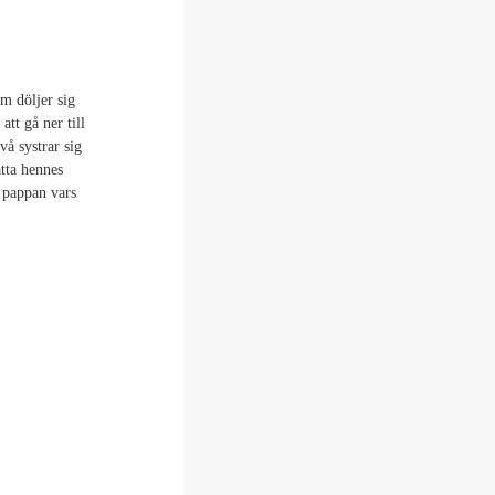
om döljer sig
tt gå ner till
å systrar sig
ätta hennes
l pappan vars