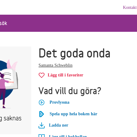
Kontakt
sök
Det goda onda
Samanta Schweblin
Lägg till i favoriter
Vad vill du göra?
Provlyssna
Spela upp hela boken här
Ladda ner
Lägg till i bokhyllan