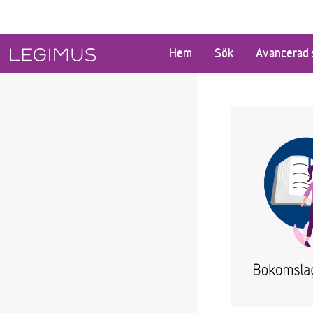
Gå till huvudinnehåll
Hem
Sök
Avancerad 