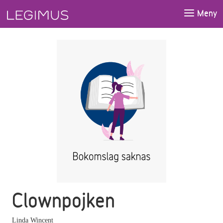
Gå till huvudinnehåll
Meny
Clownpojken
Linda Wincent