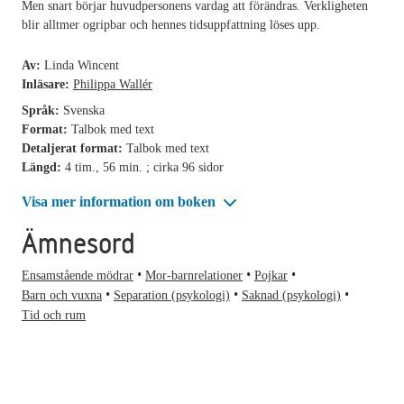
Men snart börjar huvudpersonens vardag att förändras. Verkligheten
blir alltmer ogripbar och hennes tidsuppfattning löses upp.
Av:
Linda Wincent
Inläsare:
Philippa Wallér
Språk:
Svenska
Format:
Talbok med text
Detaljerat format:
Talbok med text
Längd:
4 tim., 56 min. ; cirka 96 sidor
Visa mer information om boken
Ämnesord
Ensamstående mödrar
Mor-barnrelationer
Pojkar
Barn och vuxna
Separation (psykologi)
Saknad (psykologi)
Tid och rum