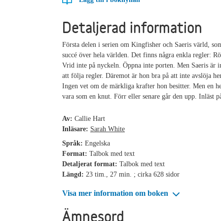
Detaljerad information
Första delen i serien om Kingfisher och Saeris värld, som
succé över hela världen. Det finns några enkla regler: Rö
Vrid inte på nyckeln. Öppna inte porten. Men Saeris är i
att följa regler. Däremot är hon bra på att inte avslöja he
Ingen vet om de märkliga krafter hon besitter. Men en h
vara som en knut. Förr eller senare går den upp. Inläst p
Av:
Callie Hart
Inläsare:
Sarah White
Språk:
Engelska
Format:
Talbok med text
Detaljerat format:
Talbok med text
Längd:
23 tim., 27 min. ; cirka 628 sidor
Visa mer information om boken
Ämnesord