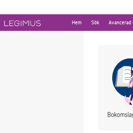
Gå till huvudinnehåll
Hem
Sök
Avancerad 