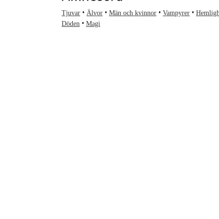
Tjuvar
Älvor
Män och kvinnor
Vampyrer
Hemligh
Döden
Magi