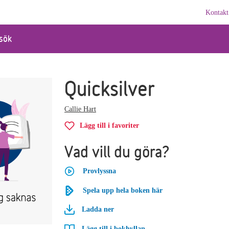
Kontakt
sök
Quicksilver
Callie Hart
Lägg till i favoriter
Vad vill du göra?
Provlyssna
Spela upp hela boken här
Ladda ner
Lägg till i bokhyllan