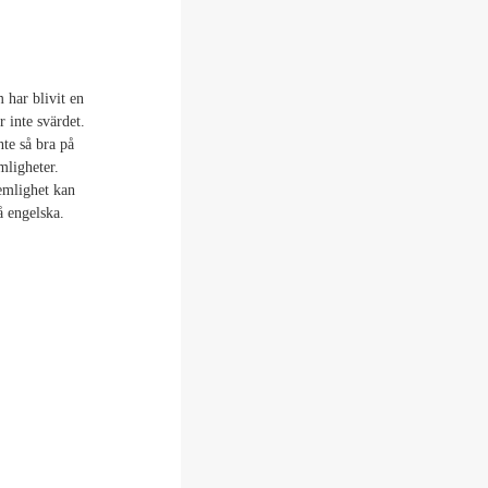
 har blivit en
r inte svärdet.
nte så bra på
mligheter.
emlighet kan
å engelska.