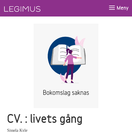
Gå till huvudinnehåll
Meny
CV. : livets gång
Sissela Kyle