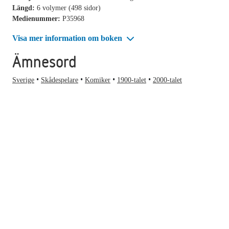
Längd:
6 volymer (498 sidor)
Medienummer:
P35968
Visa mer information om boken
Ämnesord
Sverige
Skådespelare
Komiker
1900-talet
2000-talet