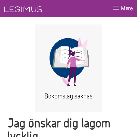
Gå till huvudinnehåll
Meny
Jag önskar dig lagom
lycklig