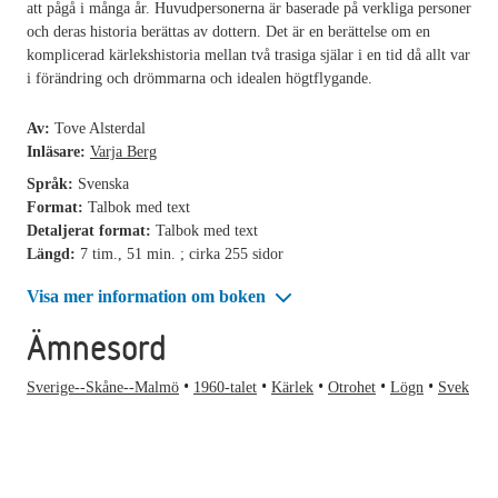
att pågå i många år. Huvudpersonerna är baserade på verkliga personer
och deras historia berättas av dottern. Det är en berättelse om en
komplicerad kärlekshistoria mellan två trasiga själar i en tid då allt var
i förändring och drömmarna och idealen högtflygande.
Av:
Tove Alsterdal
Inläsare:
Varja Berg
Språk:
Svenska
Format:
Talbok med text
Detaljerat format:
Talbok med text
Längd:
7 tim., 51 min. ; cirka 255 sidor
Visa mer information om boken
Ämnesord
Sverige--Skåne--Malmö
1960-talet
Kärlek
Otrohet
Lögn
Svek