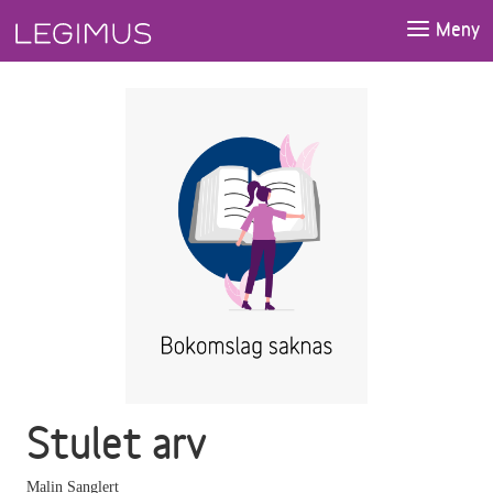
Gå till huvudinnehåll
Meny
Stulet arv
Malin Sanglert