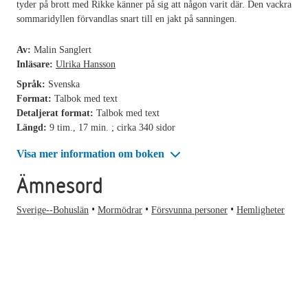
tyder på brott med Rikke känner på sig att någon varit där. Den vackra
sommaridyllen förvandlas snart till en jakt på sanningen.
Av:
Malin Sanglert
Inläsare:
Ulrika Hansson
Språk:
Svenska
Format:
Talbok med text
Detaljerat format:
Talbok med text
Längd:
9 tim., 17 min. ; cirka 340 sidor
Visa mer information om boken
Ämnesord
Sverige--Bohuslän
Mormödrar
Försvunna personer
Hemligheter