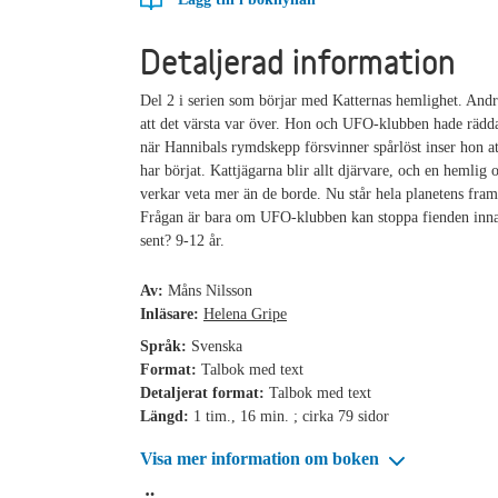
Detaljerad information
Del 2 i serien som börjar med Katternas hemlighet. And
att det värsta var över. Hon och UFO-klubben hade rädd
när Hannibals rymdskepp försvinner spårlöst inser hon at
har börjat. Kattjägarna blir allt djärvare, och en hemlig 
verkar veta mer än de borde. Nu står hela planetens framt
Frågan är bara om UFO-klubben kan stoppa fienden inna
sent? 9-12 år.
Av:
Måns Nilsson
Inläsare:
Helena Gripe
Språk:
Svenska
Format:
Talbok med text
Detaljerat format:
Talbok med text
Längd:
1 tim., 16 min. ; cirka 79 sidor
Visa mer information om boken