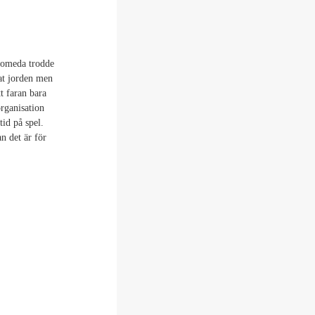
romeda trodde
at jorden men
t faran bara
organisation
id på spel.
n det är för