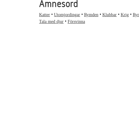
Ämnesord
Katter
Utomjordingar
Rymden
Klubbar
Krig
Ry
Tala med djur
Försvinna