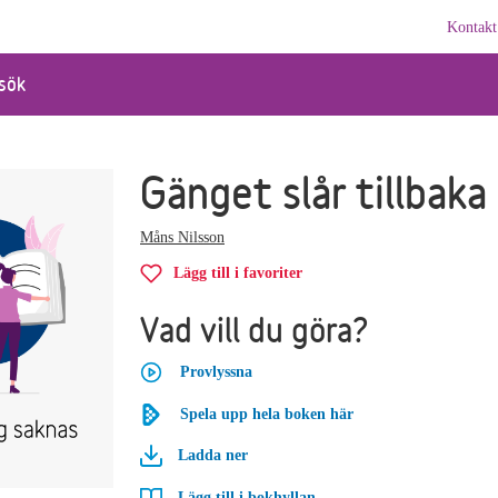
Kontakt
sök
Gänget slår tillbaka
Måns Nilsson
Lägg till i favoriter
Vad vill du göra?
Provlyssna
Spela upp hela boken här
Ladda ner
Lägg till i bokhyllan