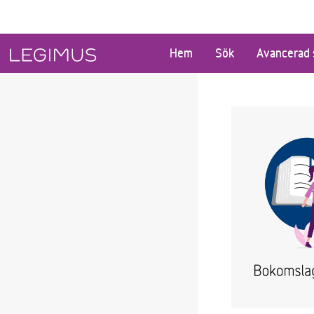
Gå till huvudinnehåll
Hem
Sök
Avancerad 