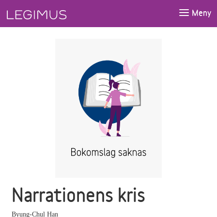
Gå till huvudinnehåll
Meny
Narrationens kris
Byung-Chul Han