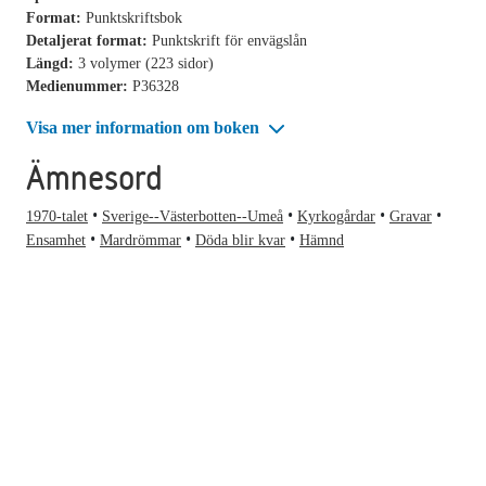
Format:
Punktskriftsbok
Detaljerat format:
Punktskrift för envägslån
Längd:
3 volymer (223 sidor)
Medienummer:
P36328
Visa mer information om boken
Ämnesord
1970-talet
Sverige--Västerbotten--Umeå
Kyrkogårdar
Gravar
Ensamhet
Mardrömmar
Döda blir kvar
Hämnd