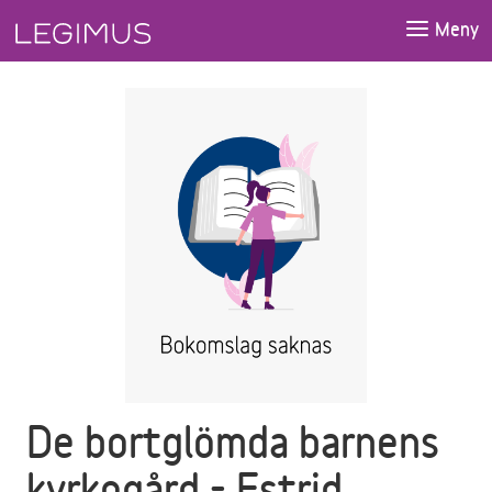
Gå till huvudinnehåll
Meny
De bortglömda barnens
kyrkogård - Estrid