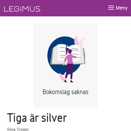
Gå till huvudinnehåll
Meny
Tiga är silver
Stieg Trenter