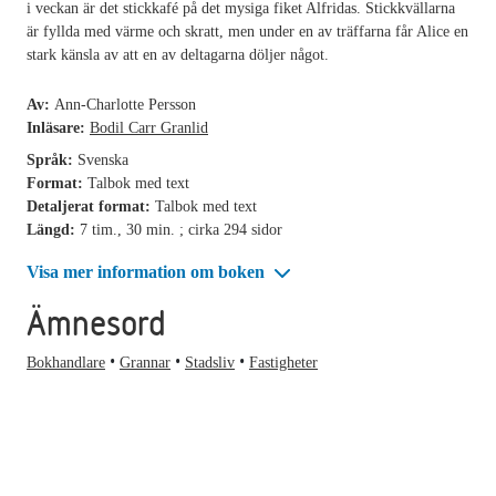
i veckan är det stickkafé på det mysiga fiket Alfridas. Stickkvällarna
är fyllda med värme och skratt, men under en av träffarna får Alice en
stark känsla av att en av deltagarna döljer något.
Av:
Ann-Charlotte Persson
Inläsare:
Bodil Carr Granlid
Språk:
Svenska
Format:
Talbok med text
Detaljerat format:
Talbok med text
Längd:
7 tim., 30 min. ; cirka 294 sidor
Visa mer information om boken
Ämnesord
Bokhandlare
Grannar
Stadsliv
Fastigheter