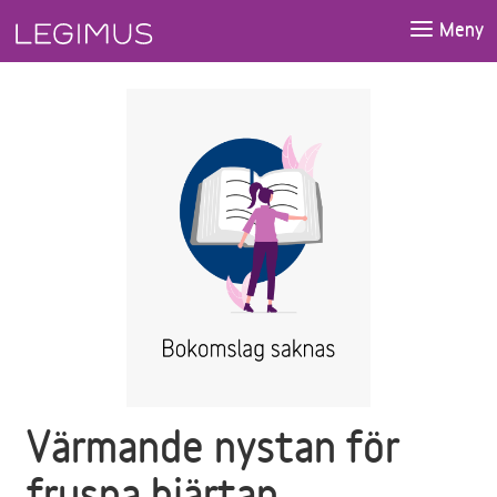
Gå till huvudinnehåll
Meny
Värmande nystan för
frusna hjärtan