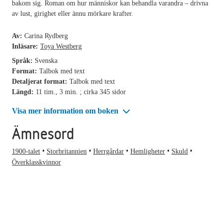
bakom sig. Roman om hur människor kan behandla varandra – drivna
av lust, girighet eller ännu mörkare krafter.
Av:
Carina Rydberg
Inläsare:
Toya Westberg
Språk:
Svenska
Format:
Talbok med text
Detaljerat format:
Talbok med text
Längd:
11 tim., 3 min. ; cirka 345 sidor
Visa mer information om boken
Ämnesord
1900-talet
Storbritannien
Herrgårdar
Hemligheter
Skuld
Överklasskvinnor